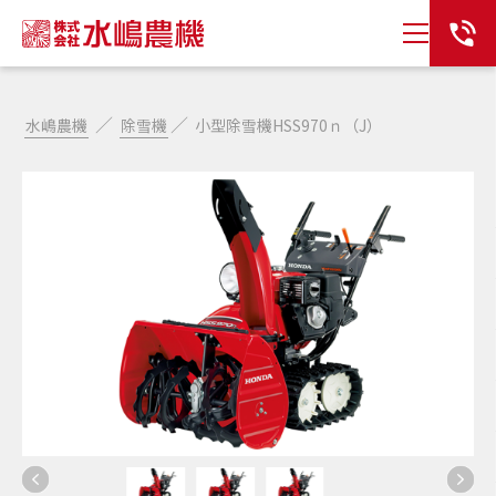
／
／
水嶋農機
除雪機
小型除雪機HSS970ｎ（J）